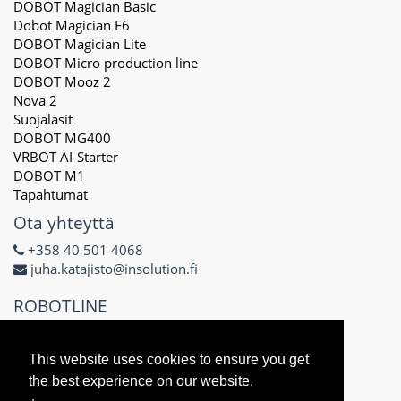
DOBOT Magician Basic
Dobot Magician E6
DOBOT Magician Lite
DOBOT Micro production line
DOBOT Mooz 2
Nova 2
Suojalasit
DOBOT MG400
VRBOT AI-Starter
DOBOT M1
Tapahtumat
Ota yhteyttä
+358 40 501 4068
juha.katajisto@insolution.fi
ROBOTLINE
Delta X Oy
3171434-8
This website uses cookies to ensure you get
Näsilinnankatu 48 E
the best experience on our website.
33200 Tampere