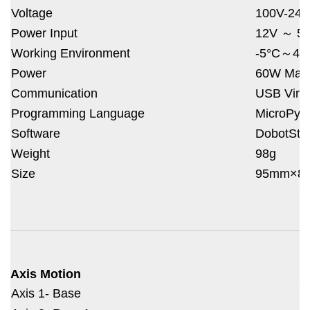
Voltage
100V-240
Power Input
12V ～ 5
Working Environment
-5°C～45
Power
60W Max
Communication
USB Virtua
Programming Language
MicroPyt
Software
DobotStu
Weight
98g
Size
95mm×8
Axis Motion
Axis 1- Base