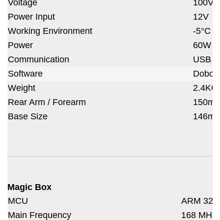
Voltage
100V-
Power Input
12V ～
Working Environment
-5°C～
Power
60W M
Communication
USB Vir
Software
DobotS
Weight
2.4KG
Rear Arm / Forearm
150m
Base Size
146m
Magic Box
MCU
ARM 32-b
Main Frequency
168 MHz