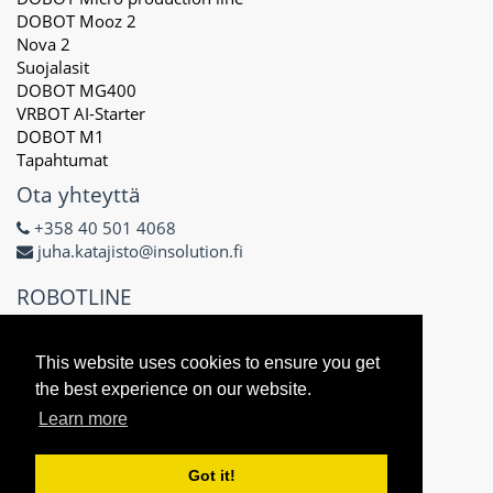
DOBOT Mooz 2
Nova 2
Suojalasit
DOBOT MG400
VRBOT AI-Starter
DOBOT M1
Tapahtumat
Ota yhteyttä
+358 40 501 4068
juha.katajisto@insolution.fi
ROBOTLINE
Delta X Oy
3171434-8
This website uses cookies to ensure you get
Näsilinnankatu 48 E
the best experience on our website.
33200 Tampere
Learn more
Got it!