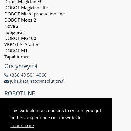
Dobot Magician E6
DOBOT Magician Lite
DOBOT Micro production line
DOBOT Mooz 2
Nova 2
Suojalasit
DOBOT MG400
VRBOT AI-Starter
DOBOT M1
Tapahtumat
Ota yhteyttä
+358 40 501 4068
juha.katajisto@insolution.fi
ROBOTLINE
Delta X Oy
3171434-8
This website uses cookies to ensure you get
Näsilinnankatu 48 E
the best experience on our website.
33200 Tampere
Learn more