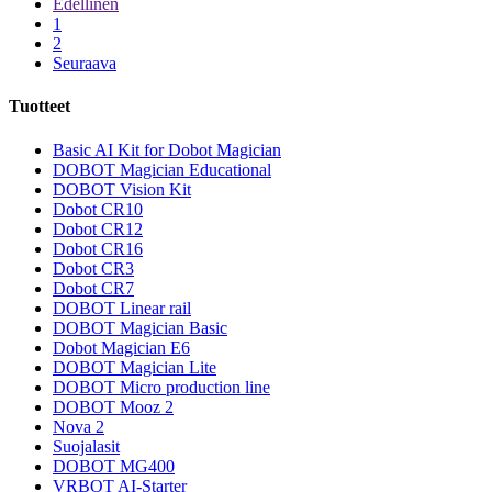
Edellinen
1
2
Seuraava
Tuotteet
Basic AI Kit for Dobot Magician
DOBOT Magician Educational
DOBOT Vision Kit
Dobot CR10
Dobot CR12
Dobot CR16
Dobot CR3
Dobot CR7
DOBOT Linear rail
DOBOT Magician Basic
Dobot Magician E6
DOBOT Magician Lite
DOBOT Micro production line
DOBOT Mooz 2
Nova 2
Suojalasit
DOBOT MG400
VRBOT AI-Starter