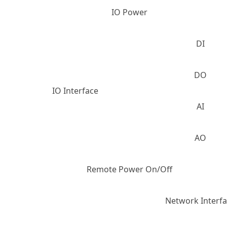
IO Power
DI
DO
IO Interface
AI
AO
Remote Power On/Off
Network Interf