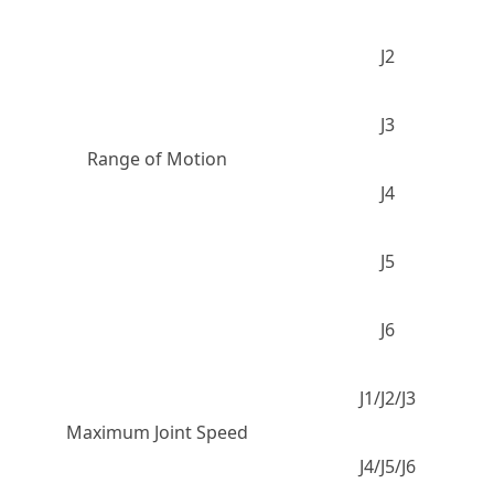
J2
J3
Range of Motion
J4
J5
J6
J1/J2/J3
Maximum Joint Speed
J4/J5/J6