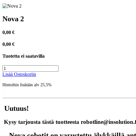
Nova 2
0,00
€
0,00
€
Tuotetta ei saatavilla
Lisää Ostoskoriin
Hintoihin lisätään alv 25,5%
Uutuus!
Kysy tarjousta tästä tuotteesta robotline@insolution.f
Nova cobotit on varustettu älykkäillä ant