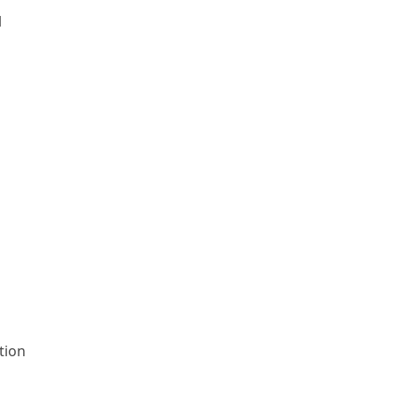
l
tion